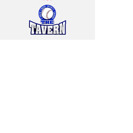
6474 Way Point Blvd.
Saint Cloud, FL 34773
info@encorestudiofl.com