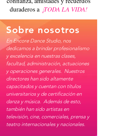
confianza, amistades y recuerdos
duraderos a
¡TODA LA VIDA!
Sobre nosotros
En Encore Dance Studio, nos
dedicamos a brindar profesionalismo
y excelencia en nuestras clases,
facultad, administración, actuaciones
y operaciones generales.
Nuestros
directores han sido altamente
capacitados y cuentan con títulos
universitarios y de certificación en
danza y música.
Además de esto,
también han sido artistas en
televisión, cine, comerciales, prensa y
teatro internacionales y nacionales.