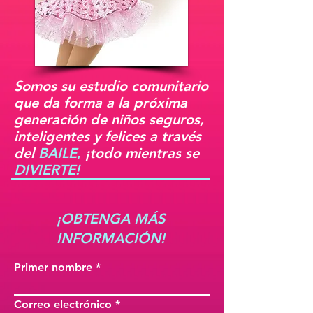
Somos su estudio comunitario
que da forma a la próxima
generación de niños seguros,
inteligentes y felices a través
del
BAILE
,
¡todo mientras se
DIVIERTE!
¡OBTENGA MÁS
INFORMACIÓN!
Primer nombre
Correo electrónico