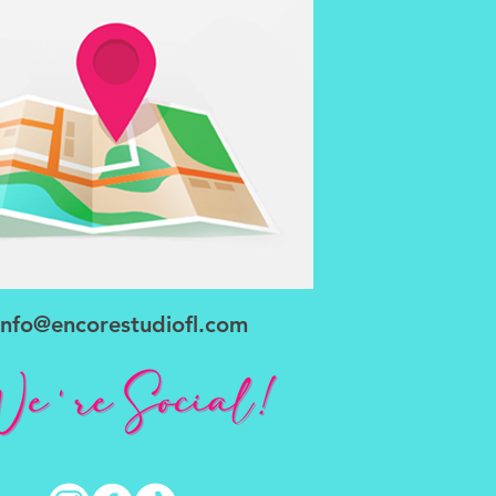
6474 Way Point Blvd.
Saint Cloud, FL 34773
info@encorestudiofl.com